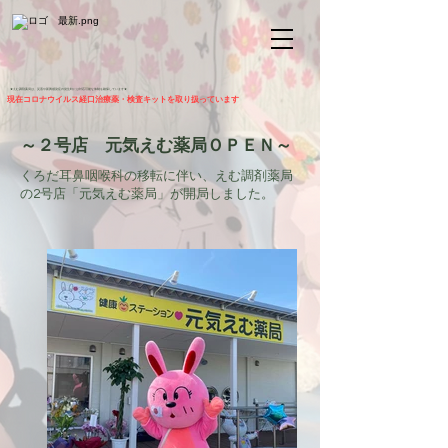
★
えむ調剤薬局は、災害や新興感染症の発生時には対応可能な体制を確保しています★
​現在コロナウイルス経口治療薬・検査キットを取り扱っています
～２号店 元気えむ薬局ＯＰＥＮ～
くろだ耳鼻咽喉科の移転に伴い、えむ調剤薬局
の2号店「元気えむ薬局」が開局しました。