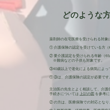
どのような
薬剤師の在宅医療を受けられる対象
① 介護保険の認定を受けている方（
② 要介護認定を受けられる年齢（6
※難病などの子供も対象です。
③40歳以上で老化による病気によっ
① ③は、介護保険の認定が必要です
主治医の先生とよく相談して、介護
手続きについては
上記の図
を参考に
② の方は、医療保険での対応とな